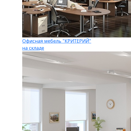
Офисная мебель "КРИТЕРИЙ"
на складе