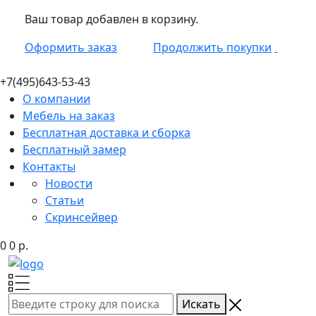
Ваш товар добавлен в корзину.
Оформить заказ
Продолжить покупки
+7(495)
643-53-43
О компании
Мебель на заказ
Бесплатная доставка и сборка
Бесплатный замер
Контакты
Новости
Статьи
Скринсейвер
0
0
р.
Искать